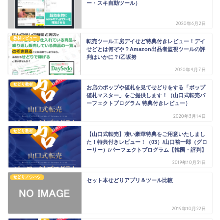
ー・スキ自動ツール）
2020年6月2日
教材レビュー
転売ツール工房デイせど特典付きレビュー！デイ
せどとは何ぞや？Amazon出品者監視ツールの評
判はいかに？/乙坂努
2020年4月7日
せどり教材
お店のポップや値札を見てせどりをする「ポップ
値札マスター」をご提供します！（山口式転売パ
ーフェクトプログラム 特典付きレビュー）
2020年3月14日
せどり教材
【山口式転売】凄い豪華特典をご用意いたしまし
た！特典付きレビュー！（03）/山口裕一郎（グロ
ーリー）/パーフェクトプログラム【韓国・評判】
2019年10月31日
せどりノウハウ
セット本せどりアプリ＆ツール比較
2019年10月22日