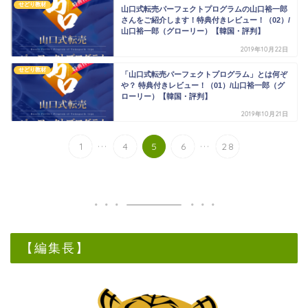
せどり教材
山口式転売パーフェクトプログラムの山口裕一郎
さんをご紹介します！特典付きレビュー！（02）/
山口裕一郎（グローリー）【韓国・評判】
2019年10月22日
せどり教材
「山口式転売パーフェクトプログラム」とは何ぞ
や？ 特典付きレビュー！（01）/山口裕一郎（グ
ローリー）【韓国・評判】
2019年10月21日
...
...
1
4
5
6
28
【編集長】