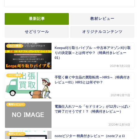
最新記事
教材レビュー
せどりツール
オリジナルコンテンツ
せどり教材
Keepa刈り取りバイブル ～中古本アマゾン刈り取
りの決定版～とは何ぞや？（特典付きレビュー
01）
2021年3月22日
せどり教材
手堅く稼ぐ中古品の買取転売～HRS～（特典付き
レビュー01）HRSとは何ぞや？
2021年2月11日
教材レビュー
電脳仕入れツール「セドリオン」が12月いっぱい
で終了だそうです！？（特典付きレビュー）
2020年12月16日
教材レビュー
noteビジター 特典付きレビュー（noteフォロ