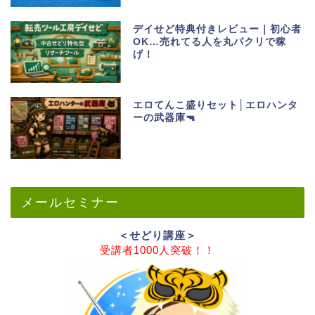
デイせど特典付きレビュー｜初心者
OK…売れてる人を丸パクリで稼
げ！
エロてんこ盛りセット│エロハンタ
ーの武器庫🔫
メールセミナー
＜せどり講座＞
受講者1000人突破！！