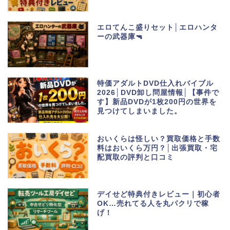
エロてんこ盛りセット│エロハンタ
ーの武器庫🔫
特価アダルトDVD仕入れバイブル
2026│DVD卸し問屋情報│【事件で
す】新品DVDが1枚200円の世界を
見つけてしまいました。
おいくらは怪しい？買取価格と手数
料はおいくら万円？│出張買取・宅
配買取の評判と口コミ
デイせど特典付きレビュー｜初心者
OK…売れてる人を丸パクリで稼
げ！