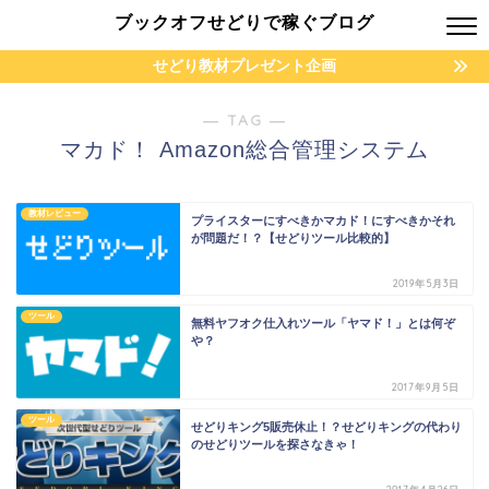
ブックオフせどりで稼ぐブログ
せどり教材プレゼント企画
― TAG ―
マカド！ Amazon総合管理システム
教材レビュー
プライスターにすべきかマカド！にすべきかそれ
が問題だ！？【せどりツール比較的】
2019年5月3日
ツール
無料ヤフオク仕入れツール「ヤマド！」とは何ぞ
や？
2017年9月5日
ツール
せどりキング5販売休止！？せどりキングの代わり
のせどりツールを探さなきゃ！