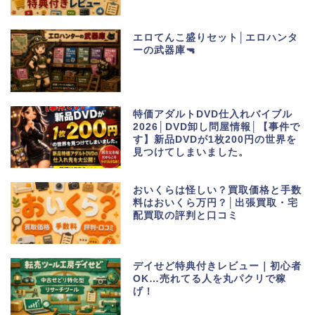
エロてんこ盛りセット│エロハンタ
ーの武器庫🔫
特価アダルトDVD仕入れバイブル
2026│DVD卸し問屋情報│【事件で
す】新品DVDが1枚200円の世界を
見つけてしまいました。
おいくらは怪しい？買取価格と手数
料はおいくら万円？│出張買取・宅
配買取の評判と口コミ
デイせど特典付きレビュー｜初心者
OK…売れてる人を丸パクリで稼
げ！