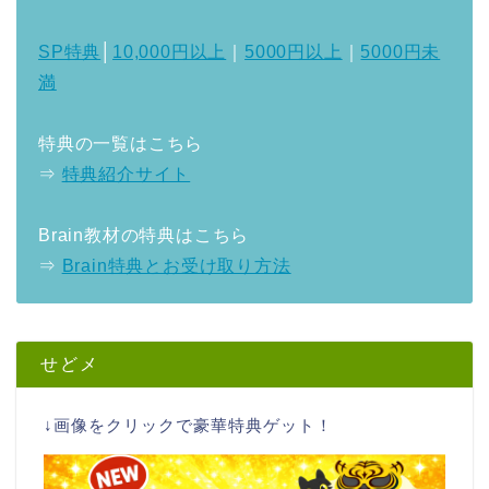
SP特典
│
10,000円以上
｜
5000円以上
｜
5000円未
満
特典の一覧はこちら
⇒
特典紹介サイト
Brain教材の特典はこちら
⇒
Brain特典とお受け取り方法
せどメ
↓画像をクリックで豪華特典ゲット！