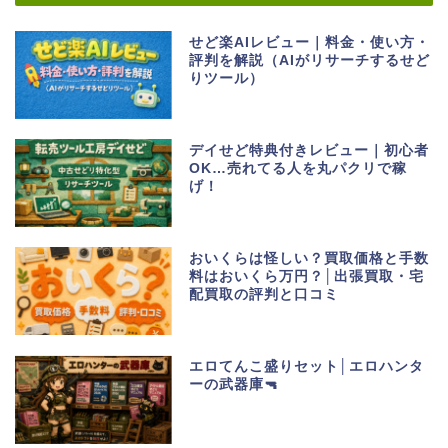
せど楽AIレビュー｜料金・使い方・
評判を解説（AIがリサーチするせど
りツール）
デイせど特典付きレビュー｜初心者
OK…売れてる人を丸パクリで稼
げ！
おいくらは怪しい？買取価格と手数
料はおいくら万円？│出張買取・宅
配買取の評判と口コミ
エロてんこ盛りセット│エロハンタ
ーの武器庫🔫