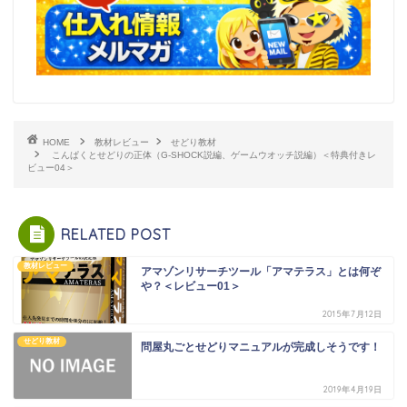
HOME
教材レビュー
せどり教材
こんぱくとせどりの正体（G-SHOCK説編、ゲームウオッチ説編）＜特典付きレ
ビュー04＞
RELATED POST
教材レビュー
アマゾンリサーチツール「アマテラス」とは何ぞ
や？＜レビュー01＞
2015年7月12日
せどり教材
問屋丸ごとせどりマニュアルが完成しそうです！
2019年4月19日