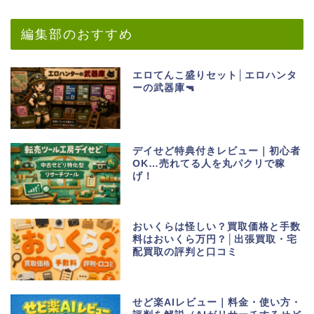
編集部のおすすめ
エロてんこ盛りセット│エロハンタ
ーの武器庫🔫
デイせど特典付きレビュー｜初心者
OK…売れてる人を丸パクリで稼
げ！
おいくらは怪しい？買取価格と手数
料はおいくら万円？│出張買取・宅
配買取の評判と口コミ
せど楽AIレビュー｜料金・使い方・