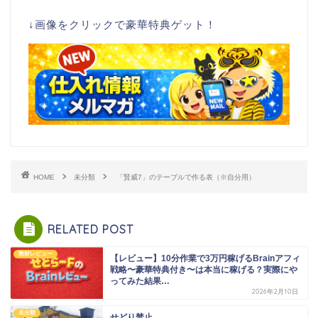
↓画像をクリックで豪華特典ゲット！
HOME
未分類
「賢威7」のテーブルで作る表（※自分用）
RELATED POST
教材レビュー
【レビュー】10分作業で3万円稼げるBrainアフィ
戦略〜豪華特典付き〜は本当に稼げる？実際にや
ってみた結果…
2026年2月10日
未分類
せどり禁止