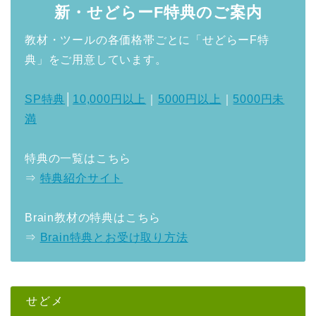
新・せどらーF特典のご案内
教材・ツールの各価格帯ごとに「せどらーF特
典」をご用意しています。
SP特典
│
10,000円以上
｜
5000円以上
｜
5000円未
満
特典の一覧はこちら
⇒
特典紹介サイト
Brain教材の特典はこちら
⇒
Brain特典とお受け取り方法
せどメ